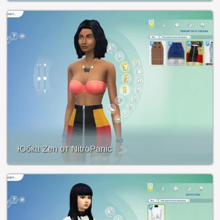
Юбка Zen от NitroPanic