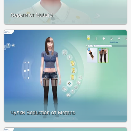
Серьги от NataliS
Чулки Seduction от Metens