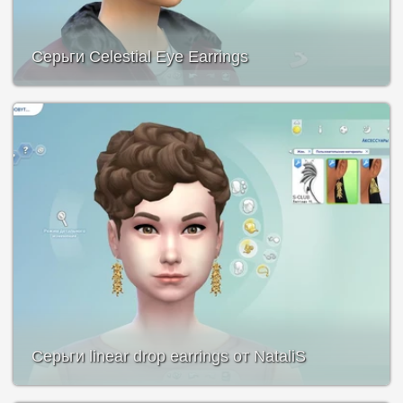
Серьги Celestial Eye Earrings
Серьги linear drop earrings от NataliS