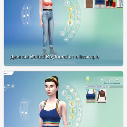
Джинсы Belted Boyfriend от elliesimple