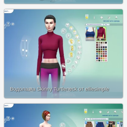
Водолазка Skinny Turtleneck от elliesimple