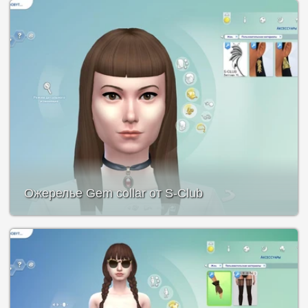
Ожерелье Gem collar от S-Club