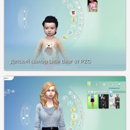
Детский свитер Little Bear от PZC