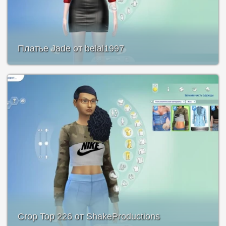
Платье Jade от belal1997
Crop Top 226 от ShakeProductions