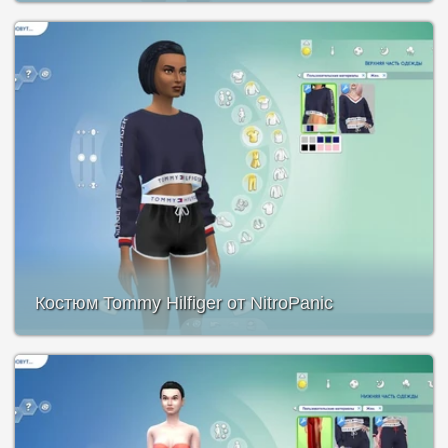
Костюм Tommy Hilfiger от NitroPanic