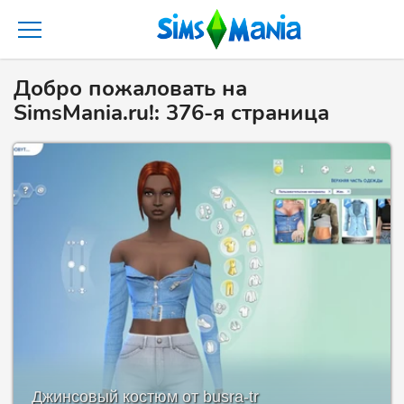
Добро пожаловать на
SimsMania.ru!: 376-я страница
Джинсовый костюм от busra-tr