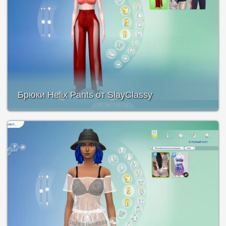
Брюки Helix Pants от SlayClassy