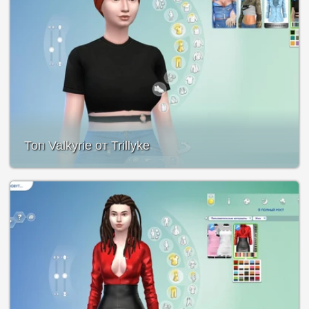
Топ Valkyrie от Trillyke