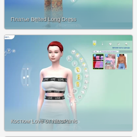
Платье Belted Long Dress
Костюм Love от NitroPanic