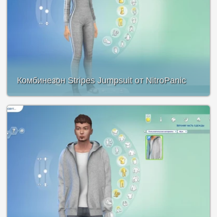
Комбинезон Stripes Jumpsuit от NitroPanic