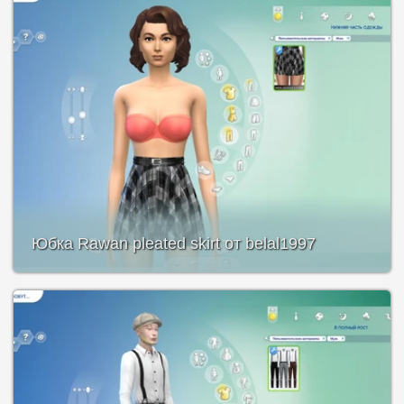
Юбка Rawan pleated skirt от belal1997