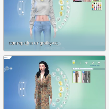
Свитер Linn от grafity-cc