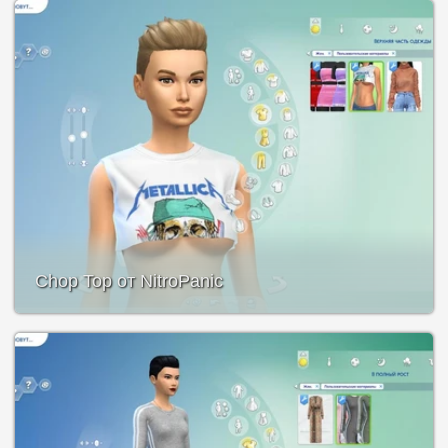
Chop Top от NitroPanic