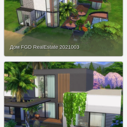
Дом FGD RealEstate 2021003