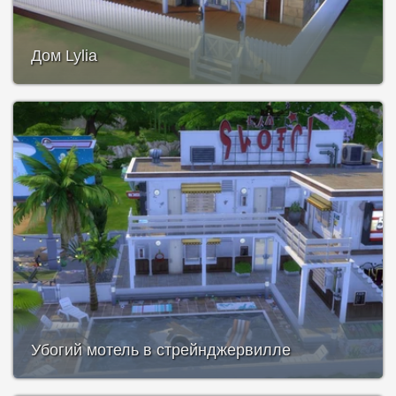
Дом Lylia
Убогий мотель в стрейнджервилле