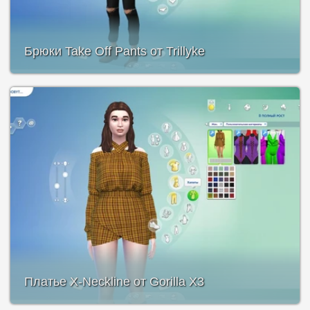
Брюки Take Off Pants от Trillyke
Платье X-Neckline от Gorilla X3