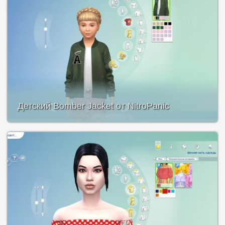
Детский Bomber Jacket от NitroPanic