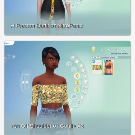
H Preston Outfit от NitroPanic
Топ Off Shoulder от Gorilla X3