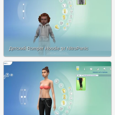
Детский Romper Hoodie от NitroPanic