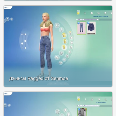
Джинсы Pegged от Senmoe