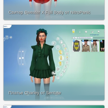
Свитер Sweater X Full Body от NitroPanic
Платье Charley от Sentate