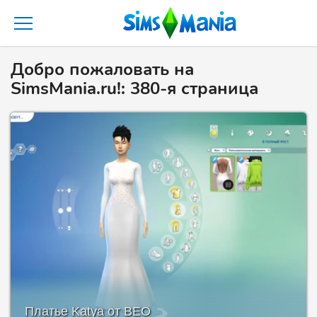
Добро пожаловать на
SimsMania.ru!: 380-я страница
Платье Katya от BEO