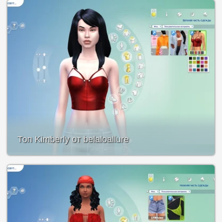
Топ Kimberly от belaloallure